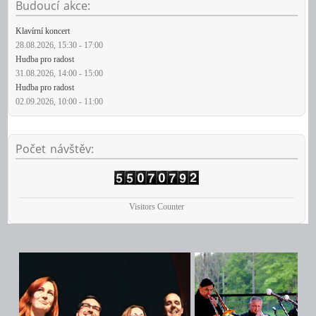
Budoucí
akce:
Klavírní koncert
28.08.2026
,
15:30
-
17:00
Hudba pro radost
31.08.2026
,
14:00
-
15:00
Hudba pro radost
02.09.2026
,
10:00
-
11:00
Počet
návštěv:
Visitors Counter