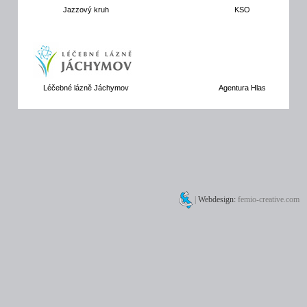
Jazzový kruh
KSO
Léčebné lázně Jáchymov
Agentura Hlas
|
Webdesign:
femio-creative.com